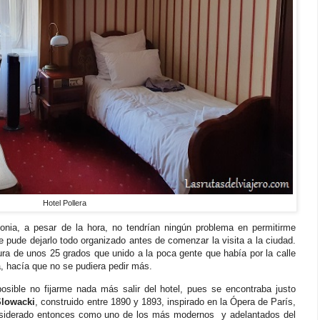
Hotel Pollera
onia, a pesar de la hora, no tendrían ningún problema en permitirme
 pude dejarlo todo organizado antes de comenzar la visita a la ciudad.
ura de unos 25 grados que unido a la poca gente que había por la calle
a, hacía que no se pudiera pedir más.
posible no fijarme nada más salir del hotel, pues se encontraba justo
Slowacki
, construido entre 1890 y 1893, inspirado en la Ópera de París,
nsiderado entonces como uno de los más modernos y adelantados del