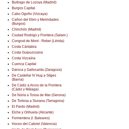
Buitrago de Lozoya (Madrid)
Burgos Capital
Cabo Ogoño (Vizcaya)
Cañon del Ebro y Merindades
(Burgos)
Chinchón (Madrid)
Ciudad Rodrigo y Frontera (Salam.)
Congost de Mont - Rebei (Lérida)
Costa Cántabra
Costa Guipuzcoana
Costa Vizcaína
Cuenca Capital
Daroca y Gallocanta (Zaragoza)
De Castellar N´Hug a Sitges
(Barna)
De Cádiz a Arcos de la Frontera
(Cádiz y Málaga)
De Núria a Tossa de Mar (Gerona)
De Tortosa a Siurana (Tarragona)
El Pardo (Madrid)
Elche y Orihuela (Alicante)
Formentera (I. Baleares)
Hoces del Cabriel (Valencia)