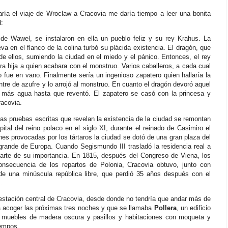
aría el viaje de Wroclaw a Cracovia me daría tiempo a leer una bonita
:
 de Wawel, se instalaron en ella un pueblo feliz y su rey Krahus. La
a en el flanco de la colina turbó su plácida existencia. El dragón, que
de ellos, sumiendo la ciudad en el miedo y el pánico. Entonces, el rey
a hija a quien acabara con el monstruo. Varios caballeros, a cada cual
o fue en vano. Finalmente sería un ingenioso zapatero quien hallaría la
entre de azufre y lo arrojó al monstruo. En cuanto el dragón devoró aquel
y más agua hasta que reventó. El zapatero se casó con la princesa y
racovia.
ras pruebas escritas que revelan la existencia de la ciudad se remontan
pital del reino polaco en el siglo XI, durante el reinado de Casimiro el
nes provocadas por los tártaros la ciudad se dotó de una gran plaza del
rande de Europa. Cuando Segismundo III trasladó la residencia real a
 parte de su importancia. En 1815, después del Congreso de Viena, los
nsecuencia de los repartos de Polonia, Cracovia obtuvo, junto con
de una minúscula república libre, que perdió 35 años después con el
8…
estación central de Cracovia, desde donde no tendría que andar más de
 a acoger las próximas tres noches y que se llamaba
Pollera
, un edificio
on muebles de madera oscura y pasillos y habitaciones con moqueta y
iempos.