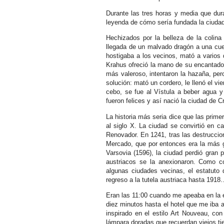
Durante las tres horas y media que dur
leyenda de cómo sería fundada la ciudad
Hechizados por la belleza de la colina
llegada de un malvado dragón a una cuev
hostigaba a los vecinos, mató a varios 
Krahus ofreció la mano de su encantador
más valeroso, intentaron la hazaña, per
solución: mató un cordero, le llenó el vi
cebo, se fue al Vístula a beber agua 
fueron felices y así nació la ciudad de C
La historia más seria dice que las prime
al siglo X. La ciudad se convirtió en ca
Renovador. En 1241, tras las destruccio
Mercado, que por entonces era la más g
Varsovia (1596), la ciudad perdió gran
austriacos se la anexionaron. Como co
algunas ciudades vecinas, el estatuto 
regreso a la tutela austriaca hasta 191
Eran las 11:00 cuando me apeaba en la 
diez minutos hasta el hotel que me iba
inspirado en el estilo Art Nouveau, c
lámpara doradas que recuerdan viejos t