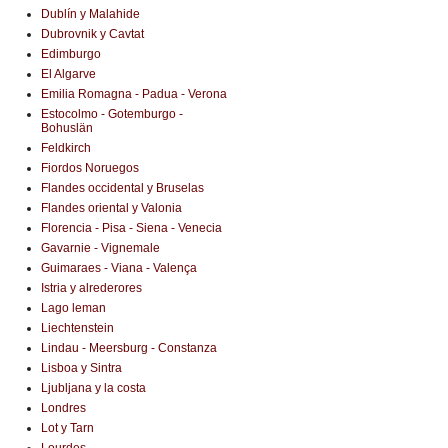
Dublín y Malahide
Dubrovnik y Cavtat
Edimburgo
El Algarve
Emilia Romagna - Padua - Verona
Estocolmo - Gotemburgo -
Bohuslän
Feldkirch
Fiordos Noruegos
Flandes occidental y Bruselas
Flandes oriental y Valonia
Florencia - Pisa - Siena - Venecia
Gavarnie - Vignemale
Guimaraes - Viana - Valença
Istria y alrederores
Lago leman
Liechtenstein
Lindau - Meersburg - Constanza
Lisboa y Sintra
Ljubljana y la costa
Londres
Lot y Tarn