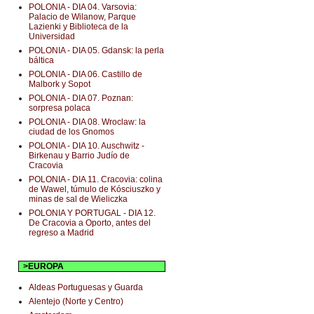
POLONIA - DIA 04. Varsovia:
Palacio de Wilanow, Parque
Lazienki y Biblioteca de la
Universidad
POLONIA - DIA 05. Gdansk: la perla
báltica
POLONIA - DIA 06. Castillo de
Malbork y Sopot
POLONIA - DIA 07. Poznan:
sorpresa polaca
POLONIA - DIA 08. Wroclaw: la
ciudad de los Gnomos
POLONIA - DIA 10. Auschwitz -
Birkenau y Barrio Judío de
Cracovia
POLONIA - DIA 11. Cracovia: colina
de Wawel, túmulo de Kósciuszko y
minas de sal de Wieliczka
POLONIA Y PORTUGAL - DIA 12.
De Cracovia a Oporto, antes del
regreso a Madrid
>EUROPA
Aldeas Portuguesas y Guarda
Alentejo (Norte y Centro)