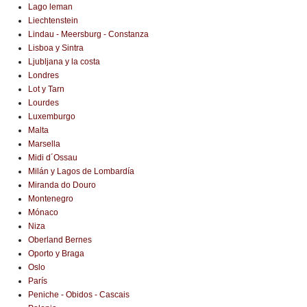
Lago leman
Liechtenstein
Lindau - Meersburg - Constanza
Lisboa y Sintra
Ljubljana y la costa
Londres
Lot y Tarn
Lourdes
Luxemburgo
Malta
Marsella
Midi d´Ossau
Milán y Lagos de Lombardía
Miranda do Douro
Montenegro
Mónaco
Niza
Oberland Bernes
Oporto y Braga
Oslo
París
Peniche - Obidos - Cascais