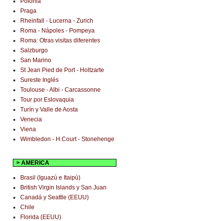
Polonia
Praga
Rheinfall - Lucerna - Zurich
Roma - Nápoles - Pompeya
Roma: Otras visitas diferentes
Salzburgo
San Marino
St Jean Pied de Port - Holtzarte
Sureste Inglés
Toulouse - Albi - Carcassonne
Tour por Eslovaquia
Turín y Valle de Aosta
Venecia
Viena
Wimbledon - H.Court - Stonehenge
> AMERICA
Brasil (Iguazú e Itaipú)
British Virgin Islands y San Juan
Canadá y Seattle (EEUU)
Chile
Florida (EEUU)