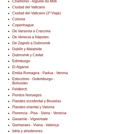
Chamonix - Aiguille du Midi
Ciudad del Vaticano
Ciudad del Vaticano (2º Viaje)
Colonia
Copenhague
De Varsovia a Cracovia
De Venecia a Nápoles
De Zagreb a Dubrovnik
Dublín y Malahide
Dubrovnik y Cavtat
Edimburgo
El Algarve
Emilia Romagna - Padua - Verona
Estocolmo - Gotemburgo -
Bohuslän
Feldkirch
Fiordos Noruegos
Flandes occidental y Bruselas
Flandes oriental y Valonia
Florencia - Pisa - Siena - Venecia
Gavarnie - Vignemale
Guimaraes - Viana - Valença
Istria y alrederores