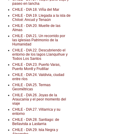
paseo en lancha
CHILE - DIA 18. Viña del Mar
CHILE - DIA 19. Llegada a la isla de
Chiloé: Ancud y Tenaún
CHILE - DIA 20. Muelle de las
Almas
CHILE - DIA 21. Un recorrido por
las iglesias Patrimonio de la
Humanidad
CHILE - DIA 22. Descubriendo el
entorno de los lagos Llanquihue y
Todos Los Santos
CHILE - DIA 23. Puerto Varas,
Puerto Montt y Frutillar
CHILE - DIA 24. Valdivia, ciudad
entre ríos
CHILE - DIA 25. Termas
Geométricas
CHILE - DIA 26. Joyas de la
Araucanía y el peor momento del
viaje
CHILE - DIA 27. Villarrica y su
entorno
CHILE - DIA 28. Santiago: de
Bellavista a Lastarria
CHILE - DIA 29. Isla Negra y