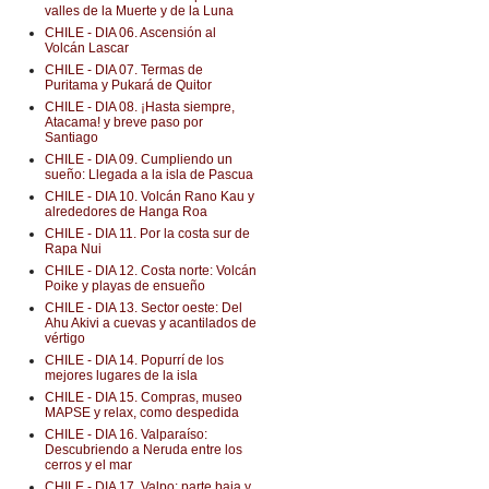
valles de la Muerte y de la Luna
CHILE - DIA 06. Ascensión al
Volcán Lascar
CHILE - DIA 07. Termas de
Puritama y Pukará de Quitor
CHILE - DIA 08. ¡Hasta siempre,
Atacama! y breve paso por
Santiago
CHILE - DIA 09. Cumpliendo un
sueño: Llegada a la isla de Pascua
CHILE - DIA 10. Volcán Rano Kau y
alrededores de Hanga Roa
CHILE - DIA 11. Por la costa sur de
Rapa Nui
CHILE - DIA 12. Costa norte: Volcán
Poike y playas de ensueño
CHILE - DIA 13. Sector oeste: Del
Ahu Akivi a cuevas y acantilados de
vértigo
CHILE - DIA 14. Popurrí de los
mejores lugares de la isla
CHILE - DIA 15. Compras, museo
MAPSE y relax, como despedida
CHILE - DIA 16. Valparaíso:
Descubriendo a Neruda entre los
cerros y el mar
CHILE - DIA 17. Valpo: parte baja y