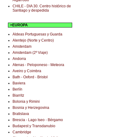
Algarrobo
CHILE - DIA 30. Centro histórico de
Santiago y despedida
>EUROPA
Aldeas Portuguesas y Guarda
Alentejo (Norte y Centro)
Amsterdam
Amsterdam (2º Viaje)
Andorra
Atenas - Peloponeso - Meteora
Aveiro y Coimbra
Bath - Oxford - Bristol
Baviera
Berlín
Biarritz
Bolonia y Rimini
Bosnia y Herzegovina
Bratislava
Brescia - Lago Iseo - Bérgamo
Budapest y Transdanubio
Cambridge