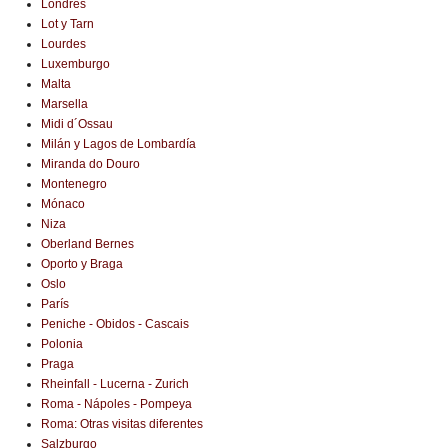
Londres
Lot y Tarn
Lourdes
Luxemburgo
Malta
Marsella
Midi d´Ossau
Milán y Lagos de Lombardía
Miranda do Douro
Montenegro
Mónaco
Niza
Oberland Bernes
Oporto y Braga
Oslo
París
Peniche - Obidos - Cascais
Polonia
Praga
Rheinfall - Lucerna - Zurich
Roma - Nápoles - Pompeya
Roma: Otras visitas diferentes
Salzburgo