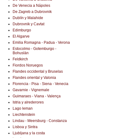
De Venecia a Nápoles
De Zagreb a Dubrovnik
Dublín y Malahide
Dubrovnik y Cavtat
Edimburgo
El Algarve
Emilia Romagna - Padua - Verona
Estocolmo - Gotemburgo -
Bohuslän
Feldkirch
Fiordos Noruegos
Flandes occidental y Bruselas
Flandes oriental y Valonia
Florencia - Pisa - Siena - Venecia
Gavarnie - Vignemale
Guimaraes - Viana - Valença
Istria y alrederores
Lago leman
Liechtenstein
Lindau - Meersburg - Constanza
Lisboa y Sintra
Ljubljana y la costa