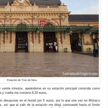
Estación de Tren de Niza
 veinte minutos, apeándome en su estación principal conocida como
a y vuelta me costaría 8,20 euros.
por desayunar en el hostel por 5 euros, por lo que una vez en Mónaco
, así que al salir de la estación me dirigí caminando hasta el límite