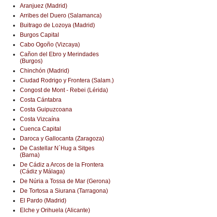
Aranjuez (Madrid)
Arribes del Duero (Salamanca)
Buitrago de Lozoya (Madrid)
Burgos Capital
Cabo Ogoño (Vizcaya)
Cañon del Ebro y Merindades
(Burgos)
Chinchón (Madrid)
Ciudad Rodrigo y Frontera (Salam.)
Congost de Mont - Rebei (Lérida)
Costa Cántabra
Costa Guipuzcoana
Costa Vizcaína
Cuenca Capital
Daroca y Gallocanta (Zaragoza)
De Castellar N´Hug a Sitges
(Barna)
De Cádiz a Arcos de la Frontera
(Cádiz y Málaga)
De Núria a Tossa de Mar (Gerona)
De Tortosa a Siurana (Tarragona)
El Pardo (Madrid)
Elche y Orihuela (Alicante)