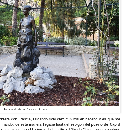
Rosaleda de la Princesa Grace
ontera con Francia, tardando sólo diez minutos en hacerlo y es que me
aminando, de esta manera llegaba hasta el espigón del
puerto de Cap d
 vistas de la población y de la mítica Tête de Chien, un promontorio