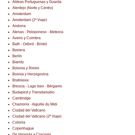
Aldeas Portuguesas y Guarda
Alentejo (Norte y Centro)
Amsterdam
Amsterdam (2º Viaje)
Andorra
Atenas - Peloponeso - Meteora
Aveiro y Coimbra
Bath - Oxford - Bristol
Baviera
Berlín
Biarritz
Bolonia y Rimini
Bosnia y Herzegovina
Bratislava
Brescia - Lago Iseo - Bérgamo
Budapest y Transdanubio
Cambridge
Chamonix - Aiguille du Midi
Ciudad del Vaticano
Ciudad del Vaticano (2º Viaje)
Colonia
Copenhague
De Varsovia a Cracovia