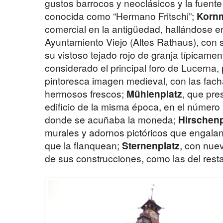
gustos barrocos y neoclásicos y la fuente
conocida como “Hermano Fritschi”;
Korn
comercial en la antigüedad, hallándose en
Ayuntamiento Viejo (Altes Rathaus), con s
su vistoso tejado rojo de granja típicame
considerado el principal foro de Lucerna,
pintoresca imagen medieval, con las fac
hermosos frescos;
Mühlenplatz
, que pre
edificio de la misma época, en el número
donde se acuñaba la moneda;
Hirschenp
murales y adornos pictóricos que engalan
que la flanquean;
Sternenplatz
, con nue
de sus construcciones, como las del resta