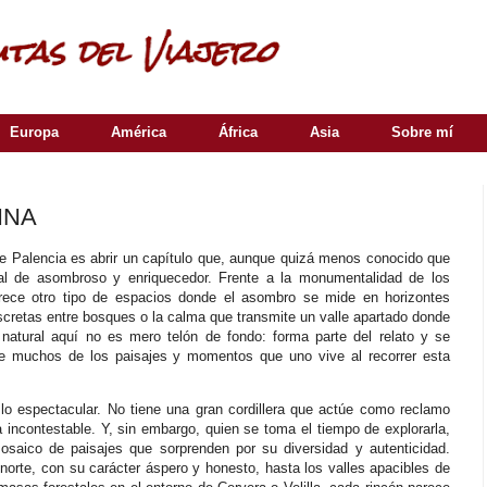
Europa
América
África
Asia
Sobre mí
INA
 de Palencia es abrir un capítulo que, aunque quizá menos conocido que
gual de asombroso y enriquecedor. Frente a la monumentalidad de los
frece otro tipo de espacios donde el asombro se mide en horizontes
iscretas entre bosques o la calma que transmite un valle apartado donde
natural aquí no es mero telón de fondo: forma parte del relato y se
e muchos de los paisajes y momentos que uno vive al recorrer esta
 lo espectacular. No tiene una gran cordillera que actúe como reclamo
 incontestable. Y, sin embargo, quien se toma el tiempo de explorarla,
mosaico de paisajes que sorprenden por su diversidad y autenticidad.
norte, con su carácter áspero y honesto, hasta los valles apacibles de