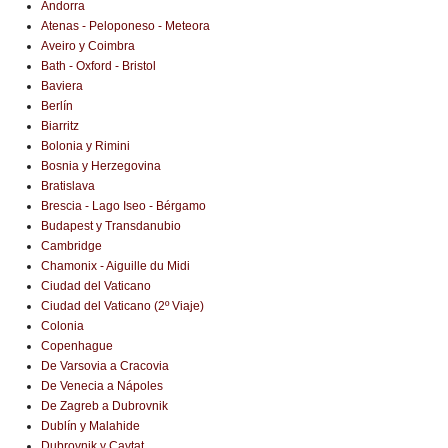
Andorra
Atenas - Peloponeso - Meteora
Aveiro y Coimbra
Bath - Oxford - Bristol
Baviera
Berlín
Biarritz
Bolonia y Rimini
Bosnia y Herzegovina
Bratislava
Brescia - Lago Iseo - Bérgamo
Budapest y Transdanubio
Cambridge
Chamonix - Aiguille du Midi
Ciudad del Vaticano
Ciudad del Vaticano (2º Viaje)
Colonia
Copenhague
De Varsovia a Cracovia
De Venecia a Nápoles
De Zagreb a Dubrovnik
Dublín y Malahide
Dubrovnik y Cavtat