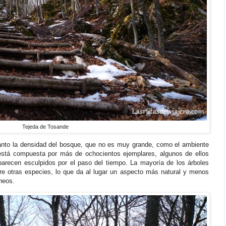
Tejeda de Tosande
tanto la densidad del bosque, que no es muy grande, como el ambiente
 está compuesta por más de ochocientos ejemplares, algunos de ellos
 parecen esculpidos por el paso del tiempo. La mayoría de los árboles
re otras especies, lo que da al lugar un aspecto más natural y menos
neos.