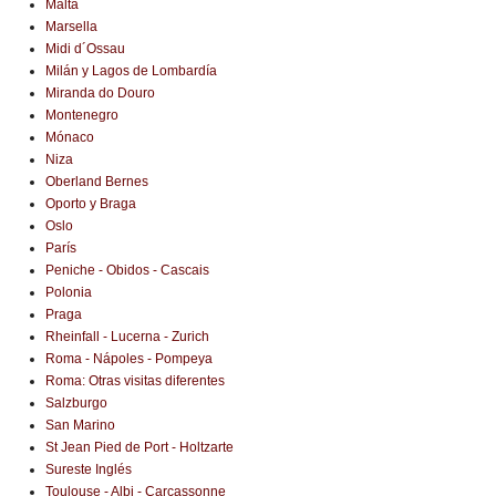
Malta
Marsella
Midi d´Ossau
Milán y Lagos de Lombardía
Miranda do Douro
Montenegro
Mónaco
Niza
Oberland Bernes
Oporto y Braga
Oslo
París
Peniche - Obidos - Cascais
Polonia
Praga
Rheinfall - Lucerna - Zurich
Roma - Nápoles - Pompeya
Roma: Otras visitas diferentes
Salzburgo
San Marino
St Jean Pied de Port - Holtzarte
Sureste Inglés
Toulouse - Albi - Carcassonne