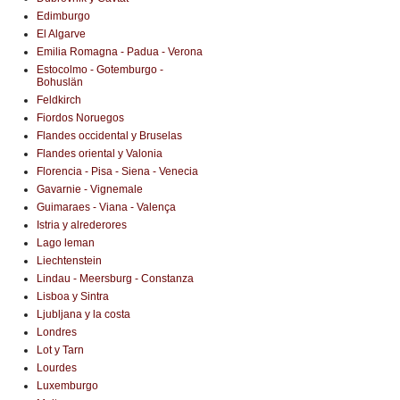
Edimburgo
El Algarve
Emilia Romagna - Padua - Verona
Estocolmo - Gotemburgo -
Bohuslän
Feldkirch
Fiordos Noruegos
Flandes occidental y Bruselas
Flandes oriental y Valonia
Florencia - Pisa - Siena - Venecia
Gavarnie - Vignemale
Guimaraes - Viana - Valença
Istria y alrederores
Lago leman
Liechtenstein
Lindau - Meersburg - Constanza
Lisboa y Sintra
Ljubljana y la costa
Londres
Lot y Tarn
Lourdes
Luxemburgo