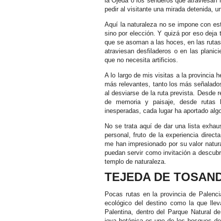
la Ojeda o los senderos que atraviesan 
pedir al visitante una mirada detenida, 
Aquí la naturaleza no se impone con est
sino por elección. Y quizá por eso deja 
que se asoman a las hoces, en las rutas
atraviesan desfiladeros o en las planici
que no necesita artificios.
A lo largo de mis visitas a la provincia
más relevantes, tanto los más señalad
al desviarse de la ruta prevista. Desde
de memoria y paisaje, desde rutas 
inesperadas, cada lugar ha aportado algo
No se trata aquí de dar una lista exhau
personal, fruto de la experiencia dire
me han impresionado por su valor natura
puedan servir como invitación a descubr
templo de naturaleza.
TEJEDA DE TOSAN
Pocas rutas en la provincia de Palencia
ecológico del destino como la que lle
Palentina, dentro del Parque Natural 
joya botánica es uno de los bosques de