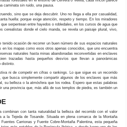
masas forestales en el entorno de Cervera o Velilla, cada rincón parece
una caminata sin ruido, una pausa.
ruendo, sino que se deja descubrir. Uno no llega a ella por casualidad,
tanta huella: porque exige atención, respeto y tiempo. En los miradores
 que serpentean entre hayedos o robledales, en los cursos de agua que
es cerealistas donde el cielo manda, se revela un paisaje plural, vivo,
 he tenido ocasión de recorrer un buen número de sus espacios naturales
os en los mapas como esos otros apenas conocidos, que uno encuentra
 reservas naturales hasta minas abandonadas reconvertidas en enclaves
bien trazadas hasta pequeños desvíos que llevan a panorámicas
 distinto.
stiva ni de competir en cifras o rankings. Lo que sigue es un recorrido
cta, que busca simplemente compartir algunos de los enclaves que más
l, su belleza o la atmósfera que los rodea. Espero que estas palabras
ir una provincia que, más allá de sus templos de piedra, es también un
DE
 combinan con tanta naturalidad la belleza del recorrido con el valor
va a la Tejeda de Tosande. Situada en plena comarca de la Montaña
de Fuentes Carrionas y Fuente Cobre-Montaña Palentina, esta pequeña
 tejos más notables de la Península Ibérica, y desde luego uno de los