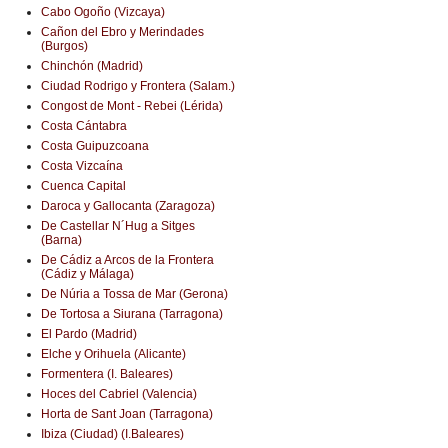
Cabo Ogoño (Vizcaya)
Cañon del Ebro y Merindades
(Burgos)
Chinchón (Madrid)
Ciudad Rodrigo y Frontera (Salam.)
Congost de Mont - Rebei (Lérida)
Costa Cántabra
Costa Guipuzcoana
Costa Vizcaína
Cuenca Capital
Daroca y Gallocanta (Zaragoza)
De Castellar N´Hug a Sitges
(Barna)
De Cádiz a Arcos de la Frontera
(Cádiz y Málaga)
De Núria a Tossa de Mar (Gerona)
De Tortosa a Siurana (Tarragona)
El Pardo (Madrid)
Elche y Orihuela (Alicante)
Formentera (I. Baleares)
Hoces del Cabriel (Valencia)
Horta de Sant Joan (Tarragona)
Ibiza (Ciudad) (I.Baleares)